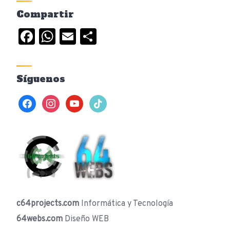
Compartir
Facebook
WhatsApp
Email
Compartir
Síguenos
facebook
instagram
youtube
tiktok
c64projects.com
Informática y Tecnología
64webs.com
Diseño WEB