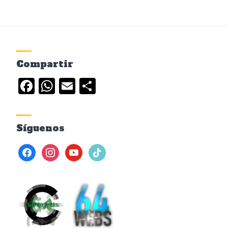
Compartir
Facebook
WhatsApp
Email
Compartir
Síguenos
facebook
instagram
youtube
tiktok