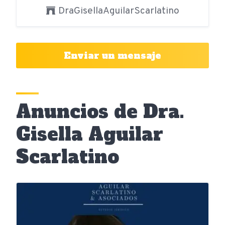
DraGisellaAguilarScarlatino
Enviar un mensaje
Anuncios de Dra.
Gisella Aguilar
Scarlatino