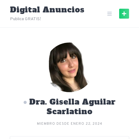
Skip
Digital Anuncios
to
content
Publica GRATIS!
Dra. Gisella Aguilar
Scarlatino
MIEMBRO DESDE ENERO 22, 2024