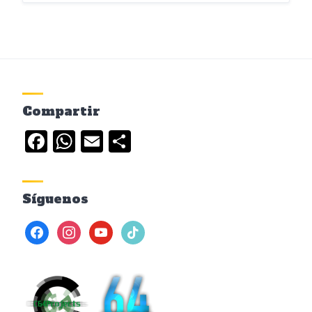
Compartir
Facebook
WhatsApp
Email
Compartir
Síguenos
facebook
instagram
youtube
tiktok