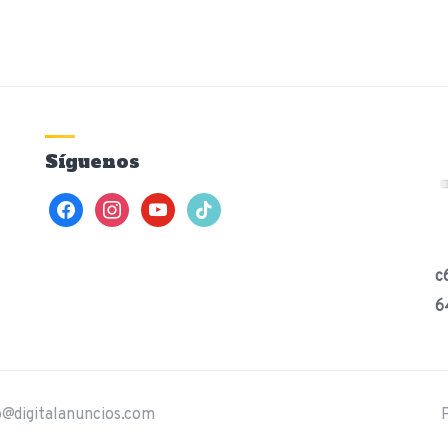
Síguenos
facebook
instagram
youtube
tiktok
c
6
o@digitalanuncios.com
P