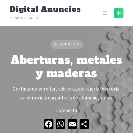
Skip
Digital Anuncios
to
content
Publica GRATIS!
26 ANUNCIOS
Aberturas, metales
y maderas
Cortinas de enrollar, vidriería, cerrajería, herrería,
carpintería y carpintería de aluminio, y más.
Compartir
Facebook
WhatsApp
Email
Compartir