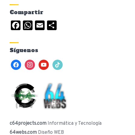
Compartir
Facebook
WhatsApp
Email
Compartir
Síguenos
facebook
instagram
youtube
tiktok
c64projects.com
Informática y Tecnología
64webs.com
Diseño WEB