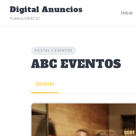
Skip
Digital Anuncios
to
Inicio
content
Publica GRATIS!
FIESTAS Y EVENTOS
ABC EVENTOS
Detalles