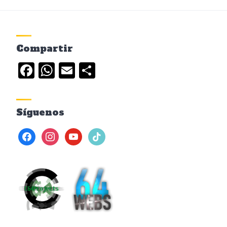
Compartir
Facebook
WhatsApp
Email
Compartir
Síguenos
facebook
instagram
youtube
tiktok