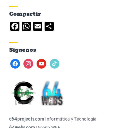
Compartir
Facebook
WhatsApp
Email
Compartir
Síguenos
facebook
instagram
youtube
tiktok
c64projects.com
Informática y Tecnología