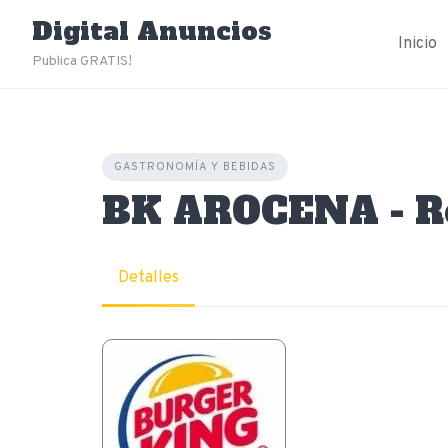
Skip
Digital Anuncios
to
Inicio
content
Publica GRATIS!
GASTRONOMÍA Y BEBIDAS
BK AROCENA - R
Detalles