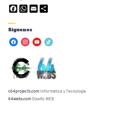
Facebook
WhatsApp
Email
Compartir
Síguenos
facebook
instagram
youtube
tiktok
c64projects.com
Informática y Tecnología
64webs.com
Diseño WEB