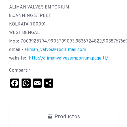
ALIMAN VALVES EMPORIUM
8,CANNING STREET
KOLKATA-700001
WEST BENGAL
Mob:-7003925774,9903709093,9836724822,903876766
email:-
aliman_valves@rediffmail.com
website:-
http://alimanvalvesemporium.page.tl/
Compartir
Facebook
WhatsApp
Email
Compartir
Productos