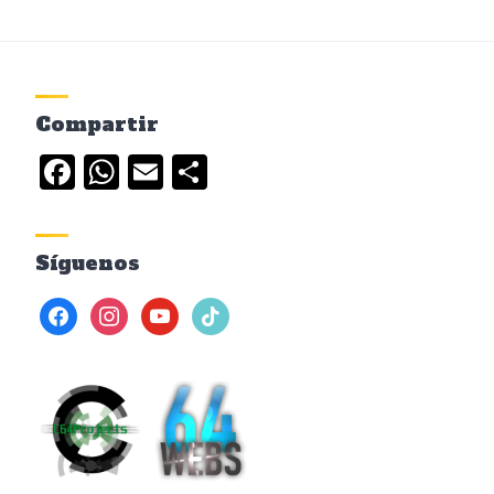
Compartir
Facebook
WhatsApp
Email
Compartir
Síguenos
facebook
instagram
youtube
tiktok