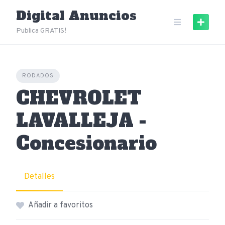
Skip
Digital Anuncios
to
content
Publica GRATIS!
RODADOS
CHEVROLET
LAVALLEJA -
Concesionario
Detalles
Añadir a favoritos