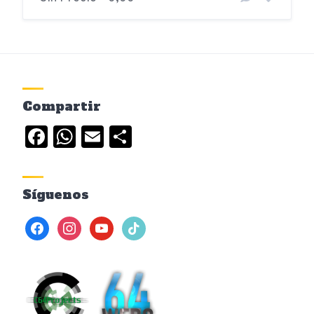
Compartir
Facebook
WhatsApp
Email
Compartir
Síguenos
facebook
instagram
youtube
tiktok