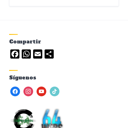
Compartir
Facebook
WhatsApp
Email
Compartir
Síguenos
facebook
instagram
youtube
tiktok