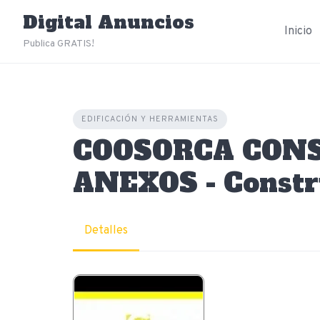
Skip
Digital Anuncios
to
Inicio
content
Publica GRATIS!
EDIFICACIÓN Y HERRAMIENTAS
COOSORCA CONS
ANEXOS - Constr
Detalles