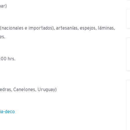
nar)
acionales e importados), artesanías, espejos, láminas,
es.
:00 hrs.
Piedras, Canelones, Uruguay)
ia-deco