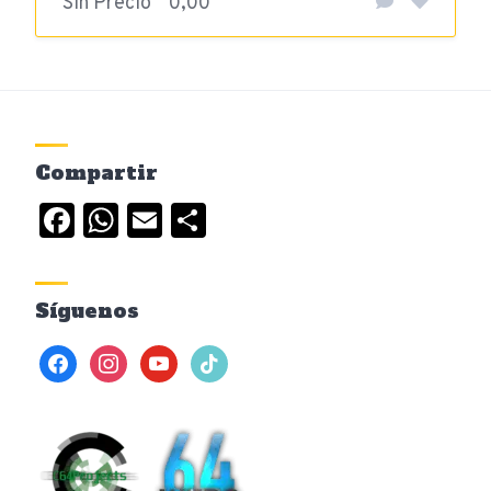
Sin Precio
0,00
Compartir
Facebook
WhatsApp
Email
Compartir
Síguenos
facebook
instagram
youtube
tiktok