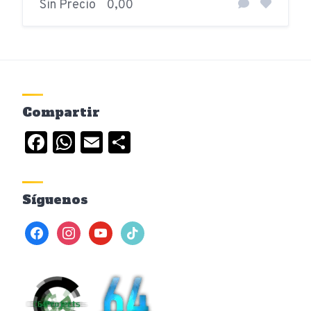
Sin Precio
0,00
Compartir
Facebook
WhatsApp
Email
Compartir
Síguenos
facebook
instagram
youtube
tiktok