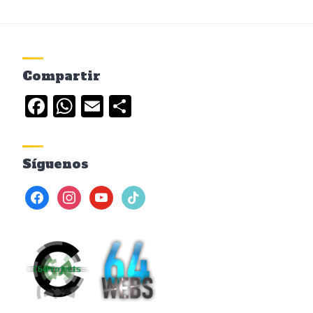
Compartir
Facebook
WhatsApp
Email
Compartir
Síguenos
facebook
instagram
youtube
tiktok