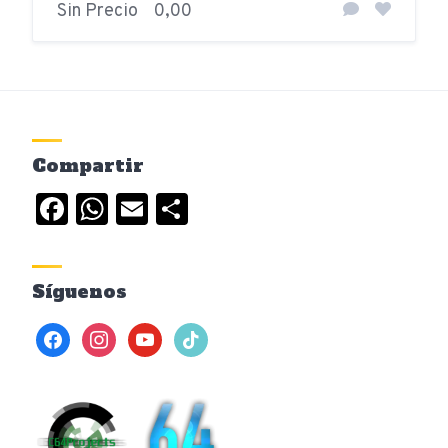
Sin Precio
0,00
Compartir
Facebook
WhatsApp
Email
Compartir
Síguenos
facebook
instagram
youtube
tiktok