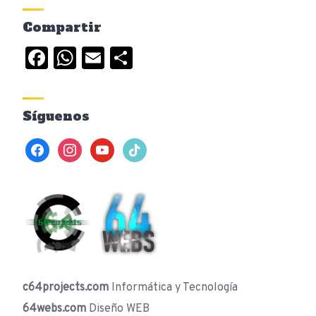
Compartir
Facebook
WhatsApp
Email
Compartir
Síguenos
facebook
instagram
youtube
tiktok
c64projects.com
Informática y Tecnología
64webs.com
Diseño WEB