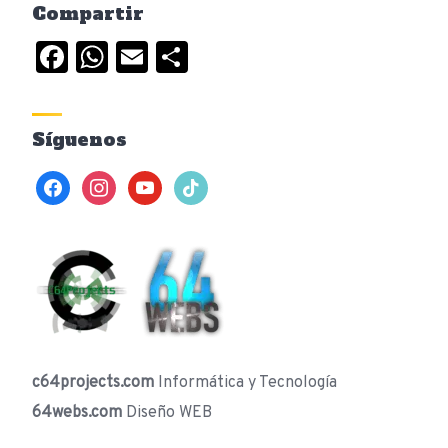
Compartir
Facebook
WhatsApp
Email
Compartir
Síguenos
facebook
instagram
youtube
tiktok
c64projects.com
Informática y Tecnología
64webs.com
Diseño WEB