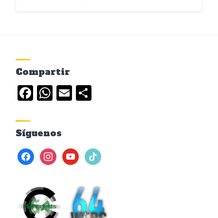
Compartir
Facebook
WhatsApp
Email
Compartir
Síguenos
facebook
instagram
youtube
tiktok