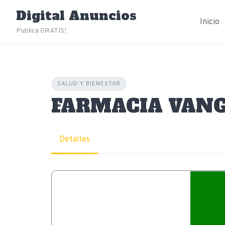
Skip
Digital Anuncios
to
Inicio
content
Publica GRATIS!
SALUD Y BIENESTAR
FARMACIA VAN
Detalles