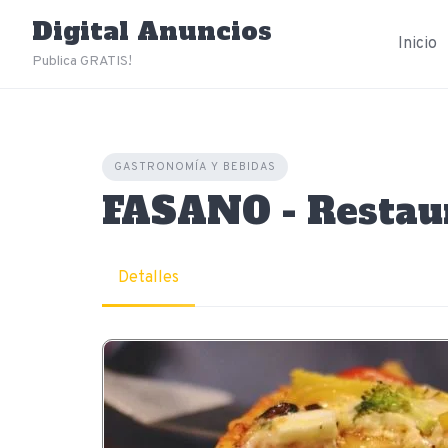
Skip
Digital Anuncios
to
Inicio
content
Publica GRATIS!
GASTRONOMÍA Y BEBIDAS
FASANO - Restau
Detalles