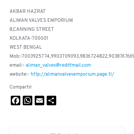
AKBAR HAZRAT
ALIMAN VALVES EMPORIUM
8,CANNING STREET
KOLKATA-700001
WEST BENGAL
Mob:-7003925774,9903709093,9836724822,903876766
email:-
aliman_valves@rediffmail.com
website:-
http://alimanvalvesemporium.page.tl/
Compartir
Facebook
WhatsApp
Email
Compartir