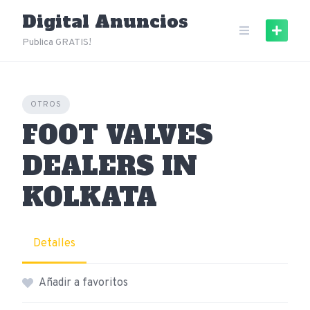
Skip
Digital Anuncios
to
content
Publica GRATIS!
OTROS
FOOT VALVES
DEALERS IN
KOLKATA
Detalles
Añadir a favoritos