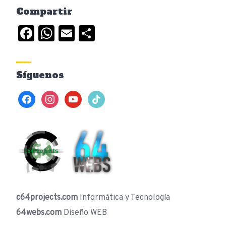
Compartir
Facebook
WhatsApp
Email
Compartir
Síguenos
facebook
instagram
youtube
tiktok
c64projects.com
Informática y Tecnología
64webs.com
Diseño WEB