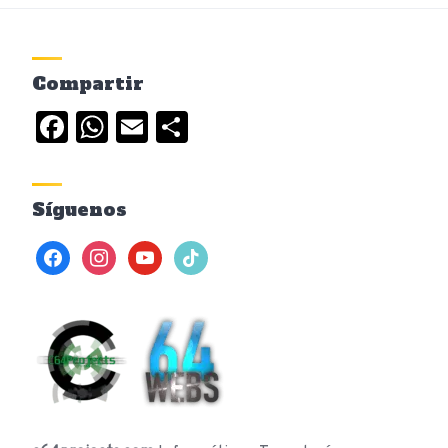
Compartir
Facebook
WhatsApp
Email
Compartir
Síguenos
facebook
instagram
youtube
tiktok