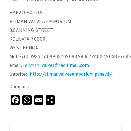
AKBAR HAZRAT
ALIMAN VALVES EMPORIUM
8,CANNING STREET
KOLKATA-700001
WEST BENGAL
Mob:-7003925774,9903709093,9836724822,903876766
email:-
aliman_valves@rediffmail.com
website:-
http://alimanvalvesemporium.page.tl/
Compartir
Facebook
WhatsApp
Email
Compartir