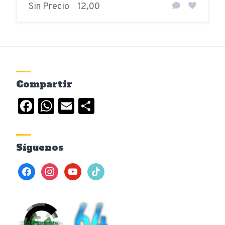
Sin Precio
12,00
Compartir
Facebook
WhatsApp
Email
Compartir
Síguenos
facebook
instagram
youtube
tiktok