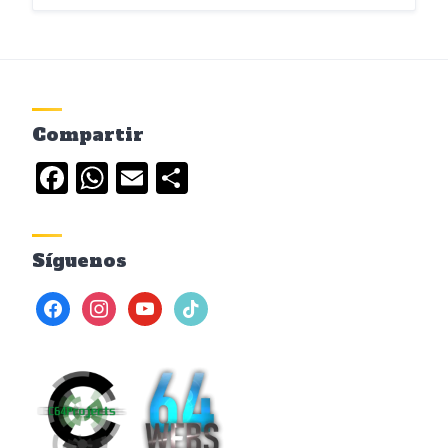
Compartir
Facebook
WhatsApp
Email
Compartir
Síguenos
facebook
instagram
youtube
tiktok