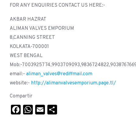
FOR ANY ENQUIRIES CONTACT US HERE:-
AKBAR HAZRAT
ALIMAN VALVES EMPORIUM
8,CANNING STREET
KOLKATA-700001
WEST BENGAL
Mob:-7003925774,9903709093,9836724822,903876766
email:-
aliman_valves@rediffmail.com
website:-
http://alimanvalvesemporium.page.tl/
Compartir
Facebook
WhatsApp
Email
Compartir