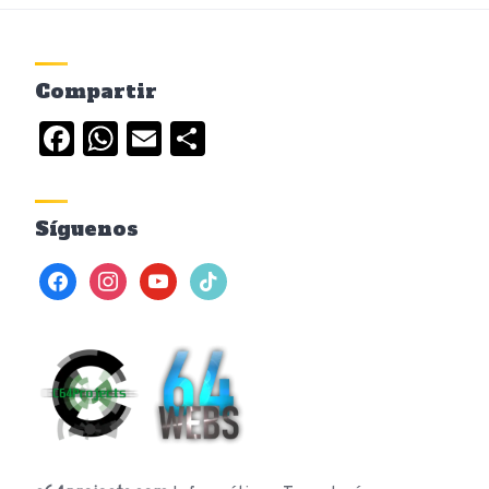
Compartir
Facebook
WhatsApp
Email
Compartir
Síguenos
facebook
instagram
youtube
tiktok