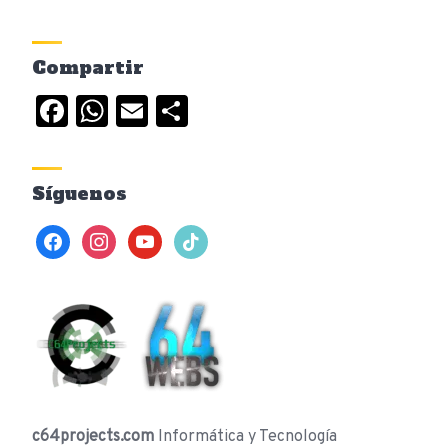
Compartir
Facebook
WhatsApp
Email
Compartir
Síguenos
facebook
instagram
youtube
tiktok
c64projects.com
Informática y Tecnología