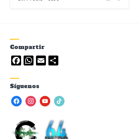
Compartir
Facebook
WhatsApp
Email
Compartir
Síguenos
facebook
instagram
youtube
tiktok