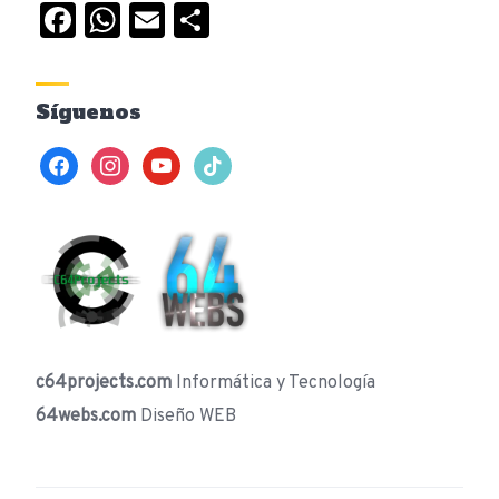
Facebook
WhatsApp
Email
Compartir
Síguenos
facebook
instagram
youtube
tiktok
c64projects.com
Informática y Tecnología
64webs.com
Diseño WEB