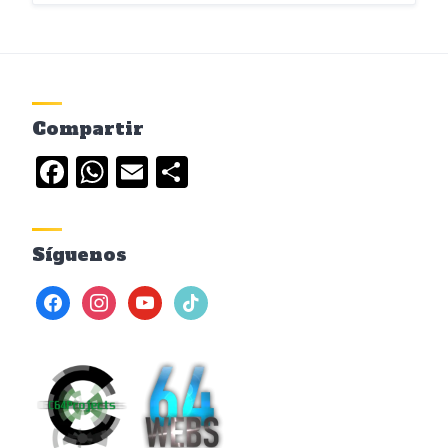
Compartir
Facebook
WhatsApp
Email
Compartir
Síguenos
facebook
instagram
youtube
tiktok