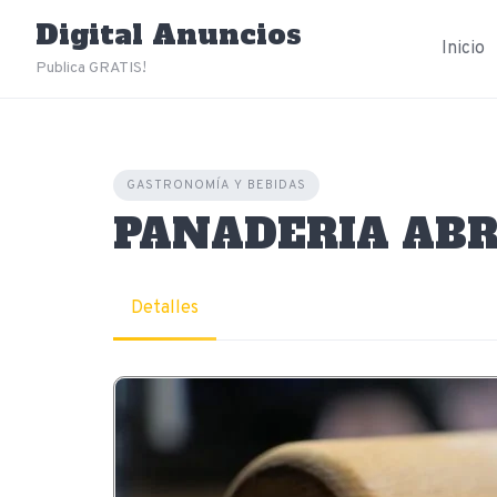
Skip
Digital Anuncios
to
Inicio
content
Publica GRATIS!
GASTRONOMÍA Y BEBIDAS
PANADERIA ABR
Detalles