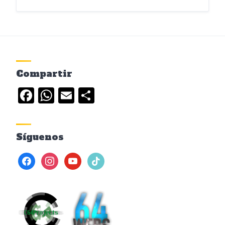
Compartir
Facebook
WhatsApp
Email
Compartir
Síguenos
facebook
instagram
youtube
tiktok