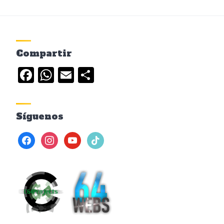
Compartir
Facebook
WhatsApp
Email
Compartir
Síguenos
facebook
instagram
youtube
tiktok