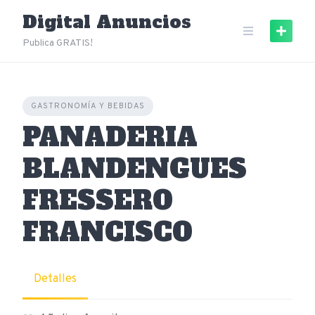
Skip
Digital Anuncios
to
content
Publica GRATIS!
GASTRONOMÍA Y BEBIDAS
PANADERIA
BLANDENGUES
FRESSERO
FRANCISCO
Detalles