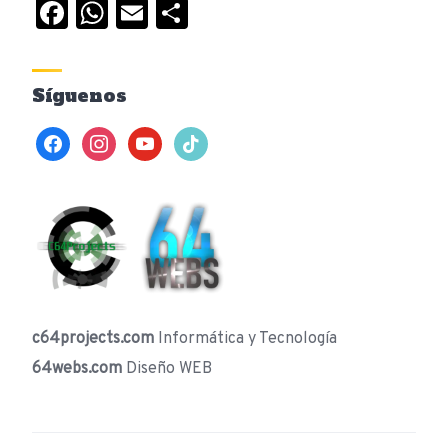
Facebook
WhatsApp
Email
Compartir
Síguenos
facebook
instagram
youtube
tiktok
c64projects.com
Informática y Tecnología
64webs.com
Diseño WEB