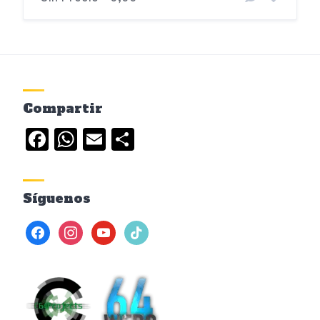
Compartir
Facebook
WhatsApp
Email
Compartir
Síguenos
facebook
instagram
youtube
tiktok