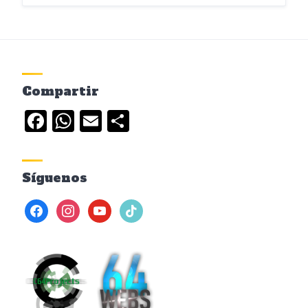
Compartir
Facebook
WhatsApp
Email
Compartir
Síguenos
facebook
instagram
youtube
tiktok