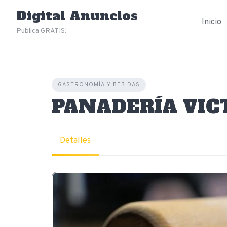
Skip
Digital Anuncios
to
Inicio
content
Publica GRATIS!
GASTRONOMÍA Y BEBIDAS
PANADERÍA VIC
Detalles