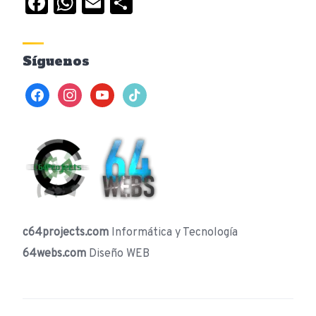
Facebook
WhatsApp
Email
Compartir
Síguenos
facebook
instagram
youtube
tiktok
c64projects.com
Informática y Tecnología
64webs.com
Diseño WEB