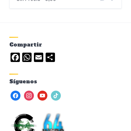
Compartir
Facebook
WhatsApp
Email
Compartir
Síguenos
facebook
instagram
youtube
tiktok