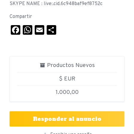
SKYPE NAME : live:.cid.6c948baf9ef8752c
Compartir
Facebook
WhatsApp
Email
Compartir
Productos Nuevos
$ EUR
1.000,00
Responder al anuncio