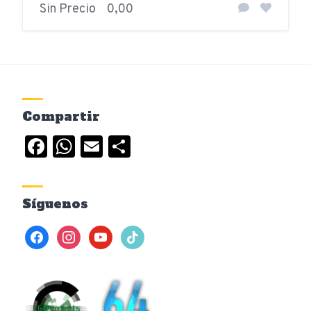
Sin Precio
0,00
Compartir
Facebook
WhatsApp
Email
Compartir
Síguenos
facebook
instagram
youtube
tiktok