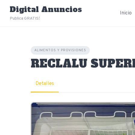
Skip
Digital Anuncios
to
Inicio
content
Publica GRATIS!
ALIMENTOS Y PROVISIONES
RECLALU SUPE
Detalles