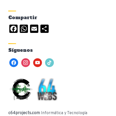
Compartir
Facebook
WhatsApp
Email
Compartir
Síguenos
facebook
instagram
youtube
tiktok
c64projects.com
Informática y Tecnología