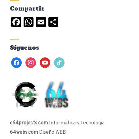
Compartir
Facebook
WhatsApp
Email
Compartir
Síguenos
facebook
instagram
youtube
tiktok
c64projects.com
Informática y Tecnología
64webs.com
Diseño WEB