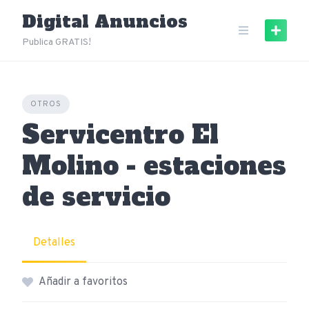
Skip
Digital Anuncios
to
content
Publica GRATIS!
OTROS
Servicentro El
Molino - estaciones
de servicio
Detalles
Añadir a favoritos