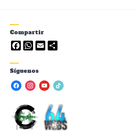
Compartir
Facebook
WhatsApp
Email
Compartir
Síguenos
facebook
instagram
youtube
tiktok